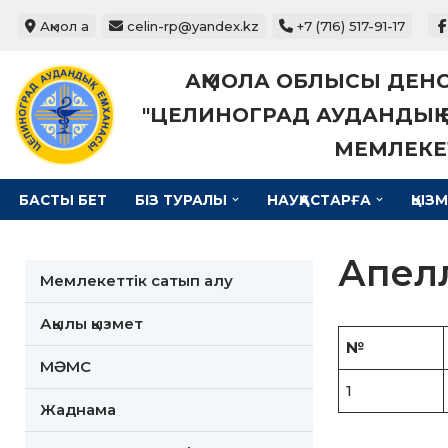
Ақмол а
celin-rp@yandex.kz
+7 (716) 517-91-17
Skip
АҚМОЛА ОБЛЫСЫ ДЕНС
to
content
"ЦЕЛИНОГРАД АУДАНДЫҚ 
МЕМЛЕКЕ
БАСТЫ БЕТ
БІЗ ТУРАЛЫ
НАУҚАСТАРҒА
ҚЫЗМ
Апелл
Мемлекеттік сатып алу
Ақылы қызмет
№
МӘМС
1
Жаднама