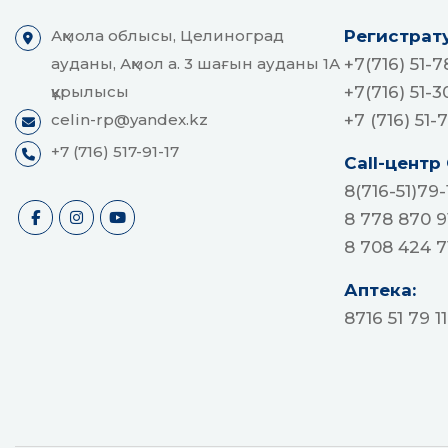
Ақмола облысы, Целиноград
Регистрат
ауданы, Ақмол а. 3 шағын ауданы 1А
+7(716) 51-7
құрылысы
+7(716) 51-3
celin-rp@yandex.kz
+7 (716) 51-
+7 (716) 517-91-17
Call-центр
8(716-51)79-
8 778 870 9
8 708 424 7
Аптека:
8716 51 79 1