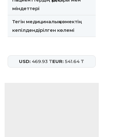
міндеттері
Тегін медициналық көмектің
кепілдендірілген көлемі
USD:
469.93 ₸
EUR:
541.64 ₸