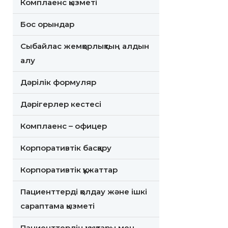
Комплаенс қызметі
Бос орындар
Сыбайлас жемқорлықтың алдын
алу
Дәрілік формуляр
Дәрігерлер кестесі
Комплаенс – офицер
Корпоративтік басқару
Корпоративтік құжаттар
Пациенттерді қолдау және ішкі
сараптама қызметі
Пациенттердің құқықтары мен