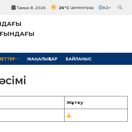
Тамыз 8, 2026
26°C
KZ
Целиноград
ЫНДАҒЫ
ҚЫҒЫНДАҒЫ
МЕТТЕР
ЖАҢАЛЫҚТАР
БАЙЛАНЫС
әсімі
Жүктеу