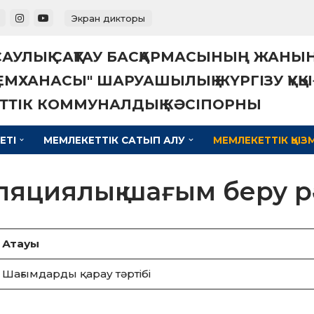
Экран дикторы
АУЛЫҚ САҚТАУ БАСҚАРМАСЫНЫҢ ЖАН
ЕМХАНАСЫ" ШАРУАШЫЛЫҚ ЖҮРГІЗУ ҚҰ
ТТІК КОММУНАЛДЫҚ КӘСІПОРНЫ
ЕТІ
МЕМЛЕКЕТТІК САТЫП АЛУ
МЕМЛЕКЕТТІК ҚЫЗ
яциялық шағым беру р
Атауы
Шағымдарды қарау тәртібі