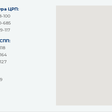
ура ЦРП:
8-100
0-685
79-117
 СПП:
118
164
127
19