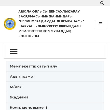
АҚМОЛА ОБЛЫСЫ ДЕНСАУЛЫҚ САҚТАУ
Skip
БАСҚАРМАСЫНЫҢ ЖАНЫНДАҒЫ
to
"ЦЕЛИНОГРАД АУДАНДЫҚ ЕМХАНАСЫ"
ШАРУАШЫЛЫҚ ЖҮРГІЗУ ҚҰҚЫҒЫНДАҒЫ
content
МЕМЛЕКЕТТІК КОММУНАЛДЫҚ
КӘСІПОРНЫ
Мемлекеттік сатып алу
Ақылы қызмет
МӘМС
Жаднама
Комплаенс қызметі