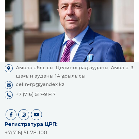
Ақмола облысы, Целиноград ауданы, Ақмол а. 3
шағын ауданы 1А құрылысы
celin-rp@yandex.kz
+7 (716) 517-91-17
Регистратура ЦРП:
+7(716) 51-78-100