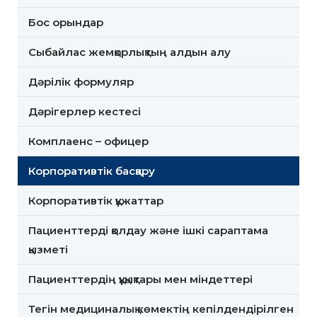
Бос орындар
Сыбайлас жемқорлықтың алдын алу
Дәрілік формуляр
Дәрігерлер кестесі
Комплаенс – офицер
Корпоративтік басқару
Корпоративтік құжаттар
Пациенттерді қолдау және ішкі сараптама
қызметі
Пациенттердің құқықтары мен міндеттері
Тегін медициналық көмектің кепілдендірілген