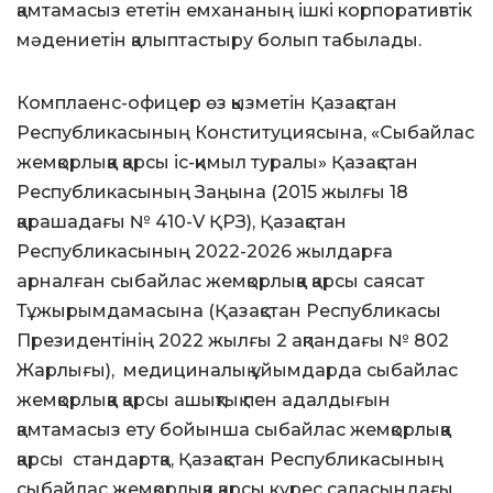
қамтамасыз ететін емхананың ішкі корпоративтік
мәдениетін қалыптастыру болып табылады.
Комплаенс-офицер өз қызметін Қазақстан
Республикасының Конституциясына, «Сыбайлас
жемқорлыққа қарсы іс-қимыл туралы» Қазақстан
Республикасының Заңына (2015 жылғы 18
қарашадағы № 410-V ҚРЗ), Қазақстан
Республикасының 2022-2026 жылдарға
арналған сыбайлас жемқорлыққа қарсы саясат
Тұжырымдамасына (Қазақстан Республикасы
Президентінің 2022 жылғы 2 ақпандағы № 802
Жарлығы), медициналық ұйымдарда сыбайлас
жемқорлыққа қарсы ашықтық пен адалдығын
қамтамасыз ету бойынша сыбайлас жемқорлыққа
қарсы стандартқа, Қазақстан Республикасының
сыбайлас жемқорлыққа қарсы күрес саласындағы