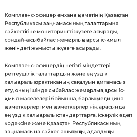
Комплаенс-офицер емхана қызметінің Қазақстан
Республикасы заңнамасының талаптарына
сәйкестігіне мониторингті жүзеге асырады,
сондай-ақ сыбайлас жемқорлыққа қарсы іс-қимыл
жөніндегі жұмысты жүзеге асырады.
Комплаенс-офицердің негізгі міндеттері
реттеушілік талаптардың және ең үздік
халықаралық практиканың сақталуын қамтамасыз
ету, оның ішінде сыбайлас жемқорлыққа қарсы іс-
қимыл мәселелері бойынша, барлық медицина
қызметкерлері мен қызметкерлерінің арасында
ең үздік халықаралық стандарттарға, іскерлік әдеп
кодексіне және Қазақстан Республикасының
заңнамасына сәйкес ашықтықты, адалдықты