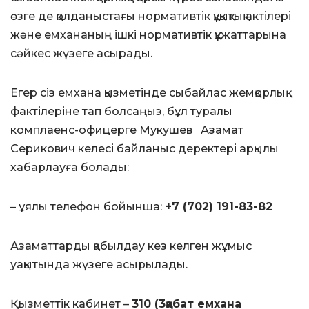
өзге де қолданыстағы нормативтік құқықтық актілері
және емхананың ішкі нормативтік құжаттарына
сәйкес жүзеге асырады.
Егер сіз емхана қызметінде сыбайлас жемқорлық
фактілеріне тап болсаңыз, бұл туралы
комплаенс-офицерге Мукушев Азамат
Серикович келесі байланыс деректері арқылы
хабарлауға болады:
– ұялы телефон бойынша:
+7 (702) 191-83-82
Азаматтарды қабылдау кез келген жұмыс
уақытында жүзеге асырылады.
Қызметтік кабинет –
310 (3қабат емхана