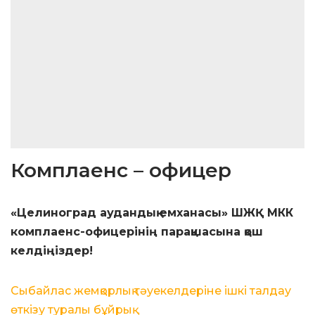
Комплаенс – офицер
«Целиноград аудандық емханасы» ШЖҚ МКК
комплаенс-офицерінің парақшасына қош
келдіңіздер!
Сыбайлас жемқорлық тәуекелдеріне ішкі талдау
өткізу туралы бұйрық