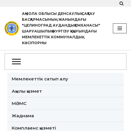
АҚМОЛА ОБЛЫСЫ ДЕНСАУЛЫҚ САҚТАУ
Skip
БАСҚАРМАСЫНЫҢ ЖАНЫНДАҒЫ
to
"ЦЕЛИНОГРАД АУДАНДЫҚ ЕМХАНАСЫ"
ШАРУАШЫЛЫҚ ЖҮРГІЗУ ҚҰҚЫҒЫНДАҒЫ
content
МЕМЛЕКЕТТІК КОММУНАЛДЫҚ
КӘСІПОРНЫ
Мемлекеттік сатып алу
Ақылы қызмет
МӘМС
Жаднама
Комплаенс қызметі