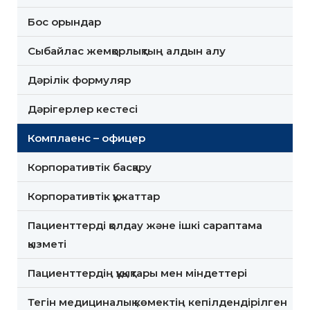
Бос орындар
Сыбайлас жемқорлықтың алдын алу
Дәрілік формуляр
Дәрігерлер кестесі
Комплаенс – офицер
Корпоративтік басқару
Корпоративтік құжаттар
Пациенттерді қолдау және ішкі сараптама
қызметі
Пациенттердің құқықтары мен міндеттері
Тегін медициналық көмектің кепілдендірілген