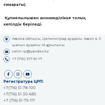
ғимараты).
Құпиялылық пен анонимділікке толық
кепілдік беріледі.
Ақмола облысы, Целиноград ауданы, Ақмол а. 3
шағын ауданы 1А құрылысы
celin-rp@yandex.kz
+7 (716) 517-91-17
Регистратура ЦРП:
+7(716) 51-78-100
+7(716) 51-30-685
+7 (716) 51-79-117