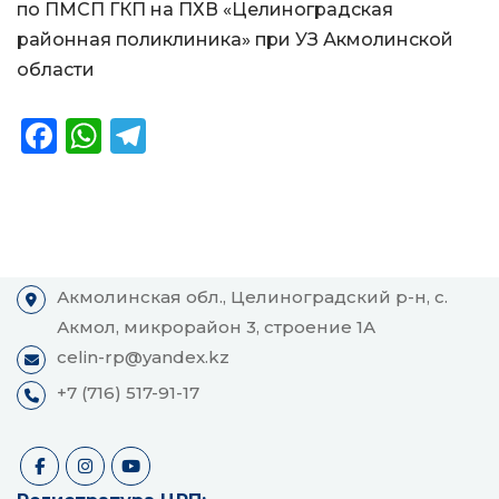
по ПМСП ГКП на ПХВ «Целиноградская
районная поликлиника» при УЗ Акмолинской
области
F
W
T
a
h
el
c
a
e
e
ts
g
b
A
ra
Акмолинская обл., Целиноградский р-н, с.
o
p
m
Акмол, микрорайон 3, строение 1А
o
p
celin-rp@yandex.kz
k
+7 (716) 517-91-17