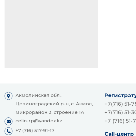
o
p
o
p
k
Акмолинская обл.,
Регистрат
Целиноградский р-н, с. Акмол,
+7(716) 51-7
микрорайон 3, строение 1А
+7(716) 51-3
celin-rp@yandex.kz
+7 (716) 51-
+7 (716) 517-91-17
Call-центр