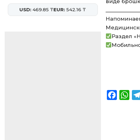
виде брошю
USD:
469.85 ₸
EUR:
542.16 ₸
____________
Напоминаем,
Медицинско
Раздел «Н
Мобильно
F
a
h
c
a
e
ts
b
A