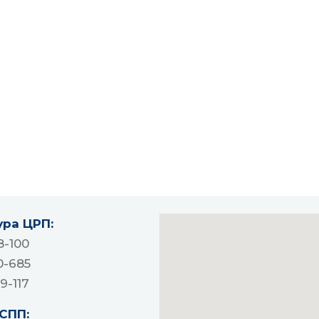
m
ура ЦРП:
8-100
0-685
79-117
 СПП: