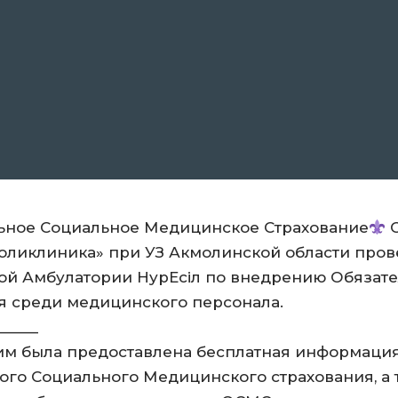
ьное Социальное Медицинское Страхование
С
оликлиника» при УЗ Акмолинской области про
ой Амбулатории НурЕсiл по внедрению Обязат
я среди медицинского персонала.
_____
м была предоставлена бесплатная информация
ого Социального Медицинского страхования, а