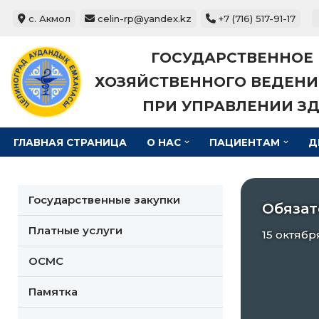
с. Акмол
celin-rp@yandex.kz
+7 (716) 517-91-17
Перейти
ГОСУДАРСТВЕННОЕ
к
содержимому
ХОЗЯЙСТВЕННОГО ВЕДЕНИ
ПРИ УПРАВЛЕНИИ З
ГЛАВНАЯ СТРАНИЦА
О НАС
ПАЦИЕНТАМ
Д
Государственные закупки
Обязат
Платные услуги
15 октябр
ОСМС
Памятка