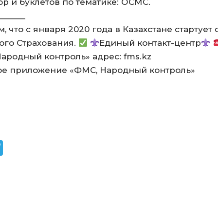
р и буклетов по тематике: ОСМС.
______
 что с января 2020 года в Казахстане стартует
го Страхования.
Единый контакт-центр
ародный контроль» адрес: fms.kz
е приложение «ФМС, Народный контроль»
W
T
el
e
g
ra